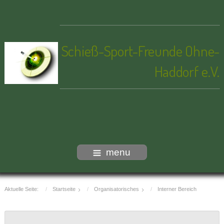
Schieß-Sport-Freunde Ohne-
Haddorf e.V.
menu
Aktuelle Seite:
Startseite
Organisatorisches
Interner Bereich