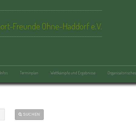
ort-Freunde Ohne-Haddorf e.V.
Infos
Terminplan
Wettkämpfe und Ergebnisse
Organisatorisches
SUCHEN