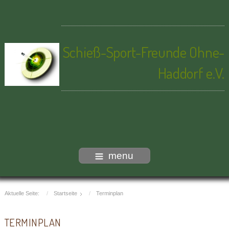
Schieß-Sport-Freunde Ohne-
Haddorf e.V.
menu
Aktuelle Seite:
Startseite
Terminplan
TERMINPLAN